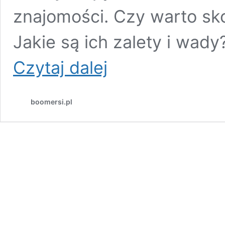
znajomości. Czy warto sko
Jakie są ich zalety i wad
Biura
Czytaj dalej
matrymonialne
dla
Seniorów:
boomersi.pl
czy
warto
skorzystać
z
ich
usług?