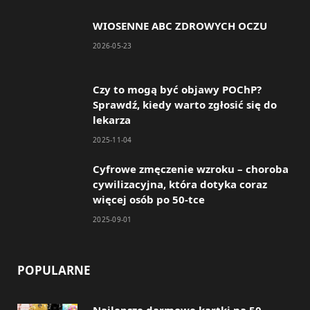
e
t
WIOSENNE ABC ZDROWYCH OCZU
b
a
2026-05-23
o
g
o
r
Czy to mogą być objawy POChP?
Sprawdź, kiedy warto zgłosić się do
k
a
lekarza
m
2025-11-04
Cyfrowe zmęczenie wzroku – choroba
cywilizacyjna, która dotyka coraz
więcej osób po 50-tce
2025-09-01
POPULARNE
Najlepsze darmowe kartki na 50