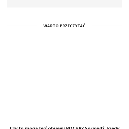
WARTO PRZECZYTAĆ
Czy to mogą być objawy POChP? Sprawdź, kiedy