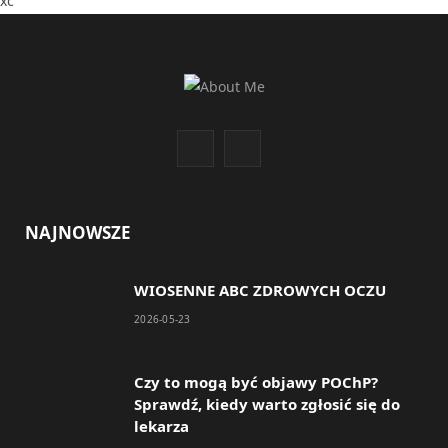
xc
F
I
a
n
c
s
NAJNOWSZE
e
t
WIOSENNE ABC ZDROWYCH OCZU
b
a
2026-05-23
o
g
o
r
Czy to mogą być objawy POChP?
Sprawdź, kiedy warto zgłosić się do
k
a
lekarza
m