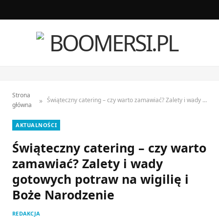
F
I
a
n
c
s
e
t
Strona
b
a
»
Świąteczny catering – czy warto zamawiać? Zalety i wady gotowych potraw na wigilię i Boże Narodzenie
główna
o
g
AKTUALNOŚCI
o
r
Świąteczny catering – czy warto
k
a
zamawiać? Zalety i wady
gotowych potraw na wigilię i
m
Boże Narodzenie
REDAKCJA