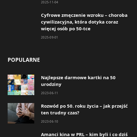
2025-11-04
Cyfrowe zmęczenie wzroku – choroba
cywilizacyjna, która dotyka coraz
więcej osób po 50-tce
2025-09-01
POPULARNE
Najlepsze darmowe kartki na 50
urodziny
2023-06-11
Rozwód po 50. roku życia – jak przejść
ten trudny czas?
2023-06-10
Amanci kina w PRL – kim byli i co dziś