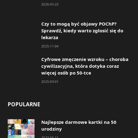
2026-05-23
o
g
o
r
Czy to mogą być objawy POChP?
Sprawdź, kiedy warto zgłosić się do
k
a
lekarza
m
2025-11-04
Cyfrowe zmęczenie wzroku – choroba
cywilizacyjna, która dotyka coraz
więcej osób po 50-tce
2025-09-01
POPULARNE
Najlepsze darmowe kartki na 50
urodziny
2023-06-11