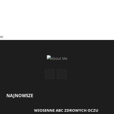
xc
F
I
a
n
c
s
NAJNOWSZE
e
t
WIOSENNE ABC ZDROWYCH OCZU
b
a