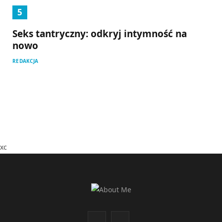
Seks tantryczny: odkryj intymność na
nowo
REDAKCJA
xc
F
I