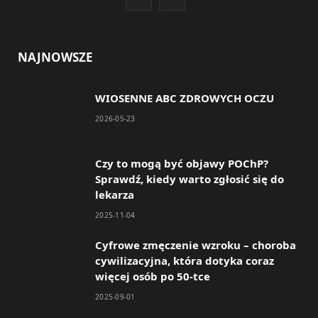
a
n
c
s
NAJNOWSZE
e
t
WIOSENNE ABC ZDROWYCH OCZU
b
a
2026-05-23
o
g
o
r
Czy to mogą być objawy POChP?
Sprawdź, kiedy warto zgłosić się do
k
a
lekarza
m
2025-11-04
Cyfrowe zmęczenie wzroku – choroba
cywilizacyjna, która dotyka coraz
więcej osób po 50-tce
2025-09-01