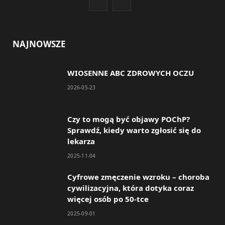
F
I
a
n
c
s
NAJNOWSZE
e
t
WIOSENNE ABC ZDROWYCH OCZU
b
a
2026-05-23
o
g
o
r
Czy to mogą być objawy POChP?
Sprawdź, kiedy warto zgłosić się do
k
a
lekarza
m
2025-11-04
Cyfrowe zmęczenie wzroku – choroba
cywilizacyjna, która dotyka coraz
więcej osób po 50-tce
2025-09-01