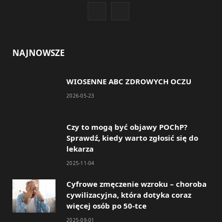
F
I
a
n
c
s
NAJNOWSZE
e
t
WIOSENNE ABC ZDROWYCH OCZU
b
a
2026-05-23
o
g
o
r
Czy to mogą być objawy POChP?
Sprawdź, kiedy warto zgłosić się do
k
a
lekarza
m
2025-11-04
Cyfrowe zmęczenie wzroku – choroba
cywilizacyjna, która dotyka coraz
więcej osób po 50-tce
2025-09-01