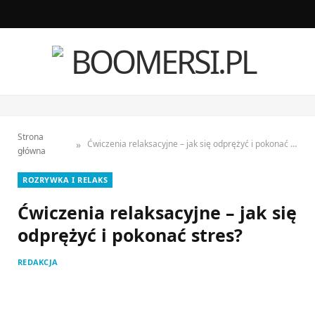
F
I
a
n
c
s
e
t
Strona
b
a
»
Ćwiczenia relaksacyjne – jak się odprężyć i pokonać stres?
główna
o
g
ROZRYWKA I RELAKS
o
r
Ćwiczenia relaksacyjne – jak się
k
a
odprężyć i pokonać stres?
m
REDAKCJA