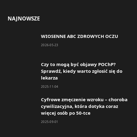
a
n
c
s
NAJNOWSZE
e
t
WIOSENNE ABC ZDROWYCH OCZU
b
a
2026-05-23
o
g
o
r
Czy to mogą być objawy POChP?
Sprawdź, kiedy warto zgłosić się do
k
a
lekarza
m
2025-11-04
Cyfrowe zmęczenie wzroku – choroba
cywilizacyjna, która dotyka coraz
więcej osób po 50-tce
2025-09-01