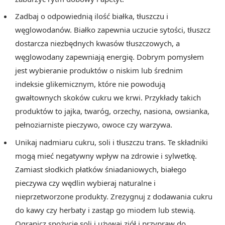
Zadbaj o odpowiednią ilość białka, tłuszczu i
węglowodanów. Białko zapewnia uczucie sytości, tłuszcz
dostarcza niezbędnych kwasów tłuszczowych, a
węglowodany zapewniają energię. Dobrym pomysłem
jest wybieranie produktów o niskim lub średnim
indeksie glikemicznym, które nie powodują
gwałtownych skoków cukru we krwi. Przykłady takich
produktów to jajka, twaróg, orzechy, nasiona, owsianka,
pełnoziarniste pieczywo, owoce czy warzywa.
Unikaj nadmiaru cukru, soli i tłuszczu trans. Te składniki
mogą mieć negatywny wpływ na zdrowie i sylwetkę.
Zamiast słodkich płatków śniadaniowych, białego
pieczywa czy wędlin wybieraj naturalne i
nieprzetworzone produkty. Zrezygnuj z dodawania cukru
do kawy czy herbaty i zastąp go miodem lub stewią.
Ogranicz spożycie soli i używaj ziół i przypraw do