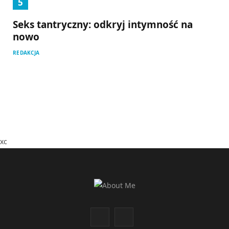
Seks tantryczny: odkryj intymność na
nowo
REDAKCJA
xc
F
I