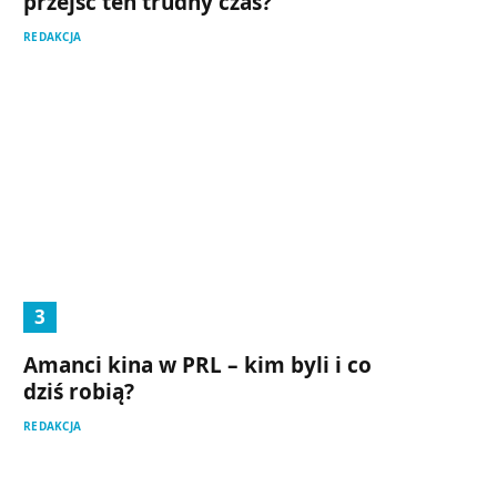
przejść ten trudny czas?
REDAKCJA
Amanci kina w PRL – kim byli i co
dziś robią?
REDAKCJA