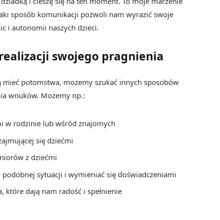
dziadką i cieszę się na ten moment. To moje marzenie
. Taki sposób komunikacji pozwoli nam wyrazić swoje
ic i autonomii naszych dzieci.
realizacji swojego pragnienia
mogą mieć potomstwa, możemy szukać innych sposobów
ania wnuków. Możemy np.:
i w rodzinie lub wśród znajomych
zajmującej się dziećmi
eniorów z dziećmi
 podobnej sytuacji i wymieniać się doświadczeniami
a, które dają nam radość i spełnienie