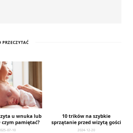
 PRZECZYTAĆ
izyta u wnuka lub
10 trików na szybkie
O czym pamiętać?
sprzątanie przed wizytą gości
2025-07-10
2024-12-20