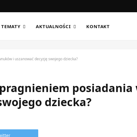
TEMATY
AKTUALNOŚCI
KONTAKT
 wnuków i uszanować decyzję swojego dziecka?
z pragnieniem posiadania
swojego dziecka?
witter