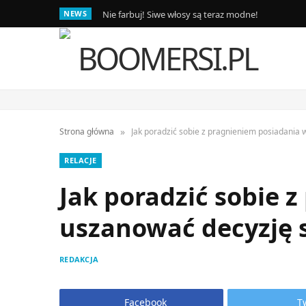
NEWS
Nie farbuj! Siwe włosy są teraz modne!
»
Strona główna
Jak poradzić sobie z pragnieniem posiadania
RELACJE
Jak poradzić sobie 
uszanować decyzję 
REDAKCJA
Facebook
T