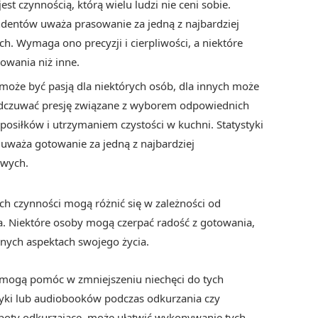
st czynnością, którą wielu ludzi nie ceni sobie.
ndentów uważa prasowanie za jedną z najbardziej
. Wymaga ono precyzji i cierpliwości, a niektóre
owania niż inne.
może być pasją dla niektórych osób, dla innych może
odczuwać presję związane z wyborem odpowiednich
siłków i utrzymaniem czystości w kuchni. Statystyki
uważa gotowanie za jedną z najbardziej
owych.
ch czynności mogą różnić się w zależności od
cia. Niektóre osoby mogą czerpać radość z gotowania,
nnych aspektach swojego życia.
re mogą pomóc w zmniejszeniu niechęci do tych
zyki lub audiobooków podczas odkurzania czy
 roboty odkurzające, może ułatwić wykonywanie tych