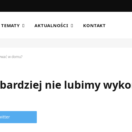
TEMATY
AKTUALNOŚCI
KONTAKT
onywać w domu?
ajbardziej nie lubimy wy
witter