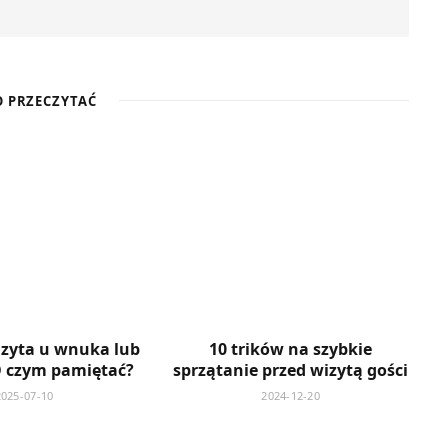
 PRZECZYTAĆ
izyta u wnuka lub
10 trików na szybkie
O czym pamiętać?
sprzątanie przed wizytą gości
2025-07-10
2024-12-20