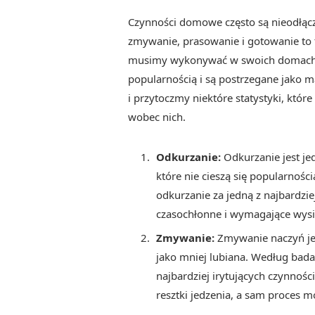
Czynności domowe często są nieodłącz
zmywanie, prasowanie i gotowanie to 
musimy wykonywać w swoich domach. Je
popularnością i są postrzegane jako m
i przytoczmy niektóre statystyki, któ
wobec nich.
Odkurzanie:
Odkurzanie jest j
które nie cieszą się popularnośc
odkurzanie za jedną z najbardzi
czasochłonne i wymagające wysił
Zmywanie:
Zmywanie naczyń jes
jako mniej lubiana. Według bad
najbardziej irytujących czynnoś
resztki jedzenia, a sam proces 