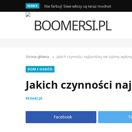
NEWS
Nie farbuj! Siwe włosy są teraz modne!
»
Strona główna
Jakich czynności najbardziej nie lubimy wyk
DOM I OGRÓD
Jakich czynności n
REDAKCJA
Facebook
T