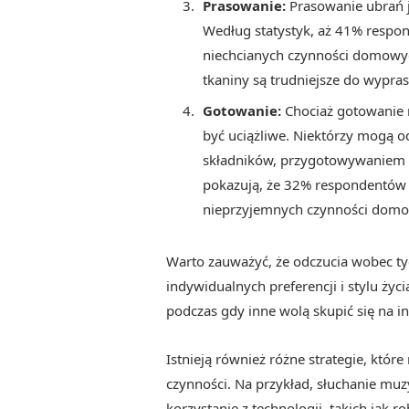
Prasowanie:
Prasowanie ubrań je
Według statystyk, aż 41% respo
niechcianych czynności domowych
tkaniny są trudniejsze do wypras
Gotowanie:
Chociaż gotowanie 
być uciążliwe. Niektórzy mogą 
składników, przygotowywaniem po
pokazują, że 32% respondentów 
nieprzyjemnych czynności dom
Warto zauważyć, że odczucia wobec ty
indywidualnych preferencji i stylu ży
podczas gdy inne wolą skupić się na i
Istnieją również różne strategie, któ
czynności. Na przykład, słuchanie mu
korzystanie z technologii, takich jak