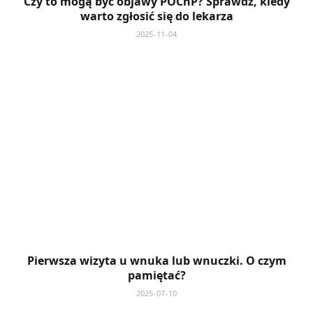
Czy to mogą być objawy POChP? Sprawdź, kiedy
warto zgłosić się do lekarza
2025-11-04
Pierwsza wizyta u wnuka lub wnuczki. O czym
pamiętać?
2025-07-10