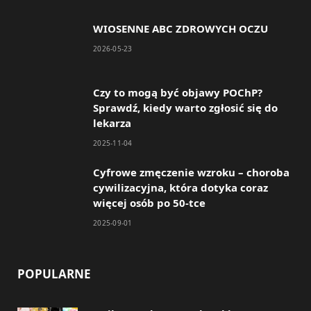
e
t
WIOSENNE ABC ZDROWYCH OCZU
b
a
2026-05-23
o
g
o
r
Czy to mogą być objawy POChP?
Sprawdź, kiedy warto zgłosić się do
k
a
lekarza
m
2025-11-04
Cyfrowe zmęczenie wzroku – choroba
cywilizacyjna, która dotyka coraz
więcej osób po 50-tce
2025-09-01
POPULARNE