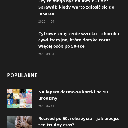
Czy to mogą być objawy POChP?
Sprawdź, kiedy warto zgłosić się do
k
a
lekarza
m
2025-11-04
Cyfrowe zmęczenie wzroku – choroba
cywilizacyjna, która dotyka coraz
więcej osób po 50-tce
2025-09-01
POPULARNE
Najlepsze darmowe kartki na 50
urodziny
2023-06-11
Rozwód po 50. roku życia – jak przejść
ten trudny czas?