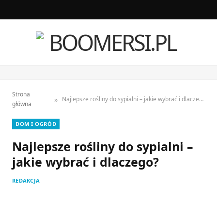
F
I
a
n
c
s
e
t
Strona
b
a
»
Najlepsze rośliny do sypialni – jakie wybrać i dlaczego?
główna
o
g
DOM I OGRÓD
o
r
Najlepsze rośliny do sypialni –
k
a
jakie wybrać i dlaczego?
m
REDAKCJA