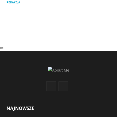
REDAKCJA
xc
F
I
a
n
c
s
NAJNOWSZE
e
t