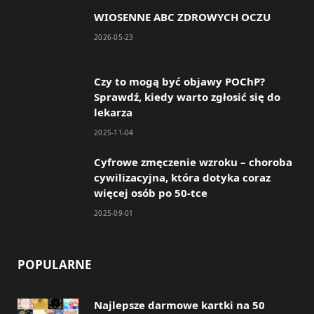
WIOSENNE ABC ZDROWYCH OCZU
b
a
2026-05-23
o
g
o
r
Czy to mogą być objawy POChP?
Sprawdź, kiedy warto zgłosić się do
k
a
lekarza
m
2025-11-04
Cyfrowe zmęczenie wzroku – choroba
cywilizacyjna, która dotyka coraz
więcej osób po 50-tce
2025-09-01
POPULARNE
Najlepsze darmowe kartki na 50