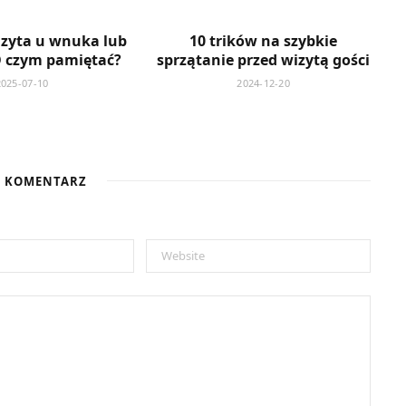
izyta u wnuka lub
10 trików na szybkie
O czym pamiętać?
sprzątanie przed wizytą gości
2025-07-10
2024-12-20
J KOMENTARZ