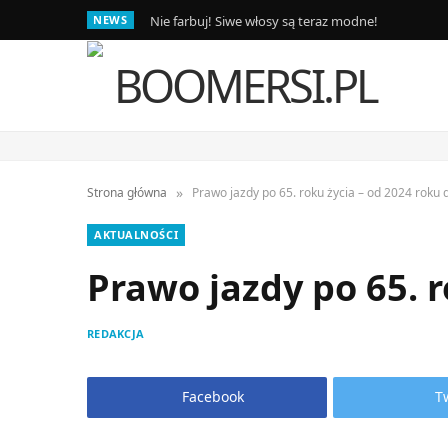
NEWS
Nie farbuj! Siwe włosy są teraz modne!
»
Strona główna
Prawo jazdy po 65. roku życia – od 2024 roku 
AKTUALNOŚCI
Prawo jazdy po 65. 
REDAKCJA
Facebook
T