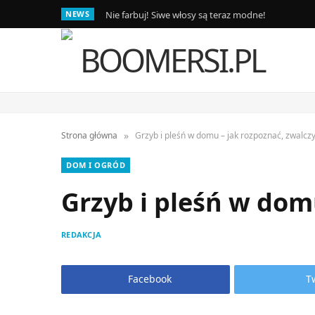
NEWS
Nie farbuj! Siwe włosy są teraz modne!
»
Strona główna
Grzyb i pleśń w domu – jak rozpoznać, zwalczy
DOM I OGRÓD
Grzyb i pleśń w dom
REDAKCJA
Facebook
T