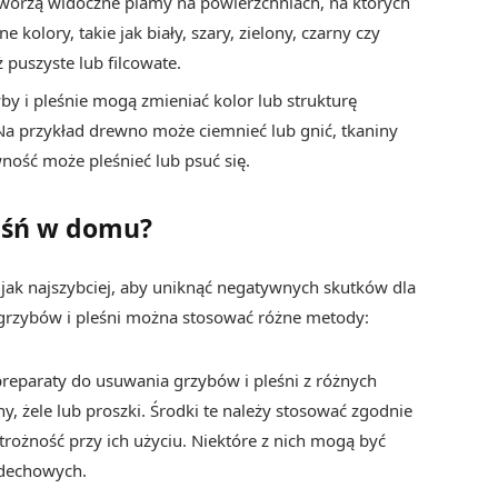
 tworzą widoczne plamy na powierzchniach, na których
 kolory, takie jak biały, szary, zielony, czarny czy
puszyste lub filcowate.
yby i pleśnie mogą zmieniać kolor lub strukturę
 Na przykład drewno może ciemnieć lub gnić, tkaniny
ność może pleśnieć lub psuć się.
leśń w domu?
 jak najszybciej, aby uniknąć negatywnych skutków dla
a grzybów i pleśni można stosować różne metody:
 preparaty do usuwania grzybów i pleśni z różnych
y, żele lub proszki. Środki te należy stosować zgodnie
trożność przy ich użyciu. Niektóre z nich mogą być
ddechowych.