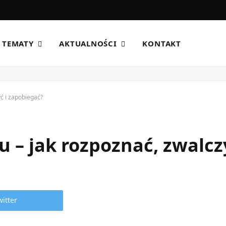
TEMATY
AKTUALNOŚCI
KONTAKT
ć i zapobiegać?
u – jak rozpoznać, zwalcz
witter