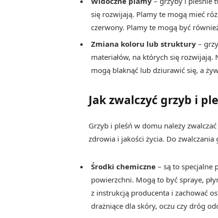
Widoczne plamy
– grzyby i pleśnie
się rozwijają. Plamy te mogą mieć różne
czerwony. Plamy te mogą być również 
Zmiana koloru lub struktury
– grz
materiałów, na których się rozwijają.
mogą blaknąć lub dziurawić się, a żyw
Jak zwalczyć grzyb i p
Grzyb i pleśń w domu należy zwalczać
zdrowia i jakości życia. Do zwalczani
Środki chemiczne
– są to specjalne
powierzchni. Mogą to być spraye, płyn
z instrukcją producenta i zachować os
drażniące dla skóry, oczu czy dróg o