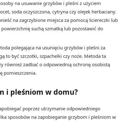
osoby na usuwanie grzybów i pleśni z użyciem
cet, soda oczyszczona, cytryna czy olejek herbaciany.
anieść na zagrzybione miejsca za pomocą ściereczki lub
ć powierzchnię suchą szmatką lub pozostawić do
etoda polegająca na usunięciu grzybów i pleśni za
to być szczotki, szpachelki czy noże. Metoda ta
eży również zadbać o odpowiednią ochronę osobistą
ję pomieszczenia.
m i pleśniom w domu?
apobiegać poprzez utrzymanie odpowiedniego
 kilka sposobów na zapobieganie grzybom i pleśniom w