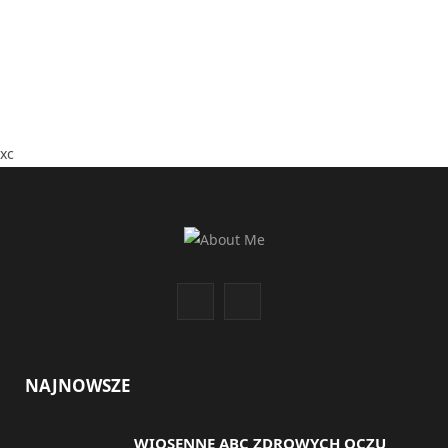
xc
F
I
a
n
c
s
NAJNOWSZE
e
t
WIOSENNE ABC ZDROWYCH OCZU