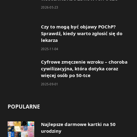
b
a
2026-05-23
o
g
o
r
Czy to mogą być objawy POChP?
Sprawdź, kiedy warto zgłosić się do
k
a
lekarza
m
2025-11-04
Cyfrowe zmęczenie wzroku – choroba
cywilizacyjna, która dotyka coraz
więcej osób po 50-tce
2025-09-01
POPULARNE
Najlepsze darmowe kartki na 50
urodziny