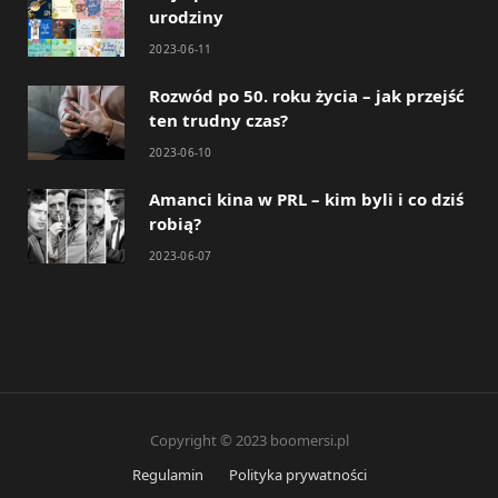
urodziny
2023-06-11
Rozwód po 50. roku życia – jak przejść
ten trudny czas?
2023-06-10
Amanci kina w PRL – kim byli i co dziś
robią?
2023-06-07
Copyright © 2023 boomersi.pl
Regulamin
Polityka prywatności