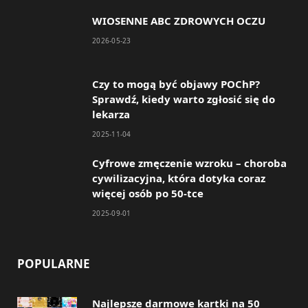
WIOSENNE ABC ZDROWYCH OCZU
b
a
2026-05-23
o
g
o
r
Czy to mogą być objawy POChP?
Sprawdź, kiedy warto zgłosić się do
k
a
lekarza
m
2025-11-04
Cyfrowe zmęczenie wzroku – choroba
cywilizacyjna, która dotyka coraz
więcej osób po 50-tce
2025-09-01
POPULARNE
Najlepsze darmowe kartki na 50