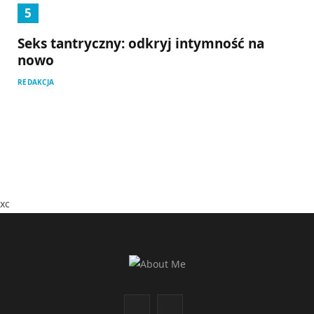
Seks tantryczny: odkryj intymność na
nowo
REDAKCJA
xc
F
I