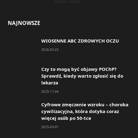
a
n
c
s
NAJNOWSZE
e
t
WIOSENNE ABC ZDROWYCH OCZU
b
a
2026-05-23
o
g
o
r
Czy to mogą być objawy POChP?
Sprawdź, kiedy warto zgłosić się do
k
a
lekarza
m
2025-11-04
Cyfrowe zmęczenie wzroku – choroba
cywilizacyjna, która dotyka coraz
więcej osób po 50-tce
2025-09-01