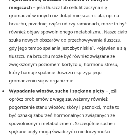
miejscach
– jeśli tłuszcz lub cellulit zaczyna się
gromadzić w innych niż dotąd miejscach ciała, np. na
brzuchu, przedniej części ud czy ramionach, może to być
również objaw spowolnionego metabolizmu. Nasze ciało
szuka nowych obszarów do przechowywania tłuszczu,
1
gdy jego tempo spalania jest zbyt niskie
. Pojawienie się
tłuszczu na brzuchu może być również związane ze
zwiększonym poziomem kortyzolu, hormonu stresu,
który hamuje spalanie tłuszczu i sprzyja jego
gromadzeniu się w organizmie.
Wypadanie włosów, suche i spękane pięty
– jeśli
oprócz problemów z wagą zauważamy również
pogorszenie stanu włosów, skóry i paznokci, może to
być oznaką zaburzeń hormonalnych związanych ze
spowolnionym metabolizmem. Szczególnie suche i
spękane pięty mogą świadczyć o niedoczynności