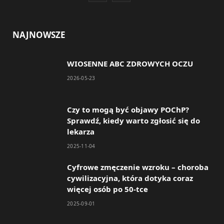
a
n
c
s
NAJNOWSZE
e
t
WIOSENNE ABC ZDROWYCH OCZU
b
a
2026-05-23
o
g
o
r
Czy to mogą być objawy POChP?
Sprawdź, kiedy warto zgłosić się do
k
a
lekarza
m
2025-11-04
Cyfrowe zmęczenie wzroku – choroba
cywilizacyjna, która dotyka coraz
więcej osób po 50-tce
2025-09-01