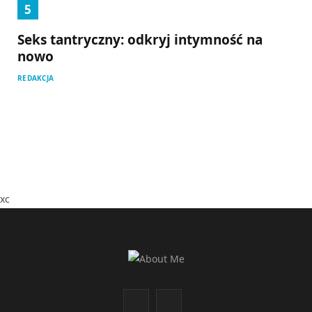
Seks tantryczny: odkryj intymność na
nowo
REDAKCJA
xc
F
I