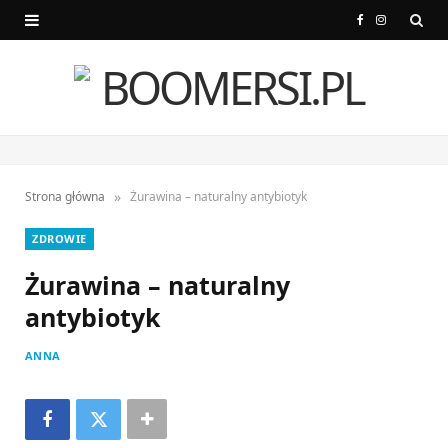
F
I
a
n
c
s
e
t
b
a
»
Strona główna
Żurawina – naturalny antybiotyk
o
g
ZDROWIE
o
r
Żurawina – naturalny
k
a
antybiotyk
m
ANNA